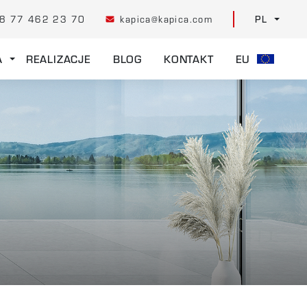
8 77 462 23 70
kapica@kapica.com
PL
A
REALIZACJE
BLOG
KONTAKT
EU