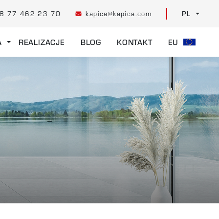
8 77 462 23 70
kapica@kapica.com
PL
A
REALIZACJE
BLOG
KONTAKT
EU