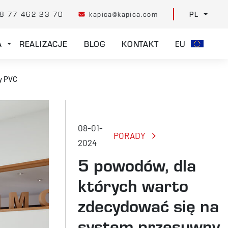
8 77 462 23 70
kapica@kapica.com
PL
A
REALIZACJE
BLOG
KONTAKT
EU
y PVC
08-01-
PORADY
2024
5 powodów, dla
których warto
zdecydować się na
system przesuwny