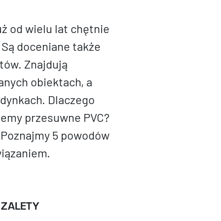
 od wielu lat chętnie
 Są doceniane także
któw. Znajdują
nych obiektach, a
dynkach. Dlaczego
stemy przesuwne PVC?
ą? Poznajmy 5 powodów
wiązaniem.
 ZALETY