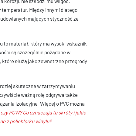
 korozji, nie szkodzi mu wilgoć,
 temperatur. Między innymi dlatego
w budowlanych mających styczność ze
lu to materiał, który ma wysoki wskaźnik
ciwości są szczególnie pożądane w
 które służą jako zewnętrzne przegrody
rdziej skuteczne w zatrzymywaniu
Oczywiście ważną rolę odgrywa także
iązania izolacyjne. Więcej o PVC można
czy PCW? Co oznaczają te skróty i jakie
e z polichlorku winylu?