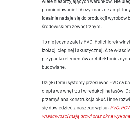
wiele niesprzyjających warunków. Nie ulega
promieniowanie UV czy znaczne amplitudy
idealnie nadaje się do produkcji wyrobó
środowiskiem zewnętrznym.
To nie jedyne zalety PVC. Polichlorek winy
izolacji cieplnej i akustycznej. A te właś
przypadku elementów architektonicznych,
budowlane.
Dzięki temu systemy przesuwne PVC są ba
ciepła we wnętrzu i w redukcji hałasów. 
przemyślana konstrukcja okuć i inne rozw
się dowiedzieć z naszego wpisu:
PVC, PCV 
właściwości mają drzwi oraz okna wykonan