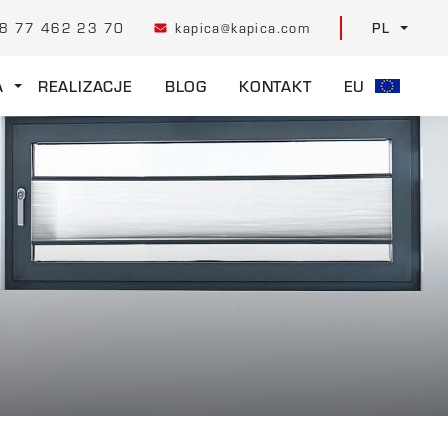
8 77 462 23 70
kapica@kapica.com
PL
A
REALIZACJE
BLOG
KONTAKT
EU