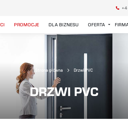
+4
CI
PROMOCJE
DLA BIZNESU
OFERTA
FIRM
Strona główna
Drzwi PVC
DRZWI PVC