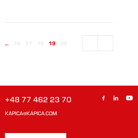
…
16
17
18
19
20
+48 77 462 23 70
KAPICA@KAPICA.COM