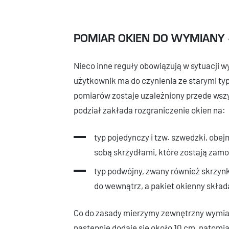
POMIAR OKIEN DO WYMIANY 
Nieco inne reguły obowiązują w sytuacji 
użytkownik ma do czynienia ze starymi ty
pomiarów zostaje uzależniony przede wszy
podział zakłada rozgraniczenie okien na:
typ pojedynczy i tzw. szwedzki, ob
sobą skrzydłami, które zostają zam
typ podwójny, zwany również skrzyn
do wewnątrz, a pakiet okienny skład
Co do zasady mierzymy zewnętrzny wymiar
następnie dodaje się około 10 cm, natomi