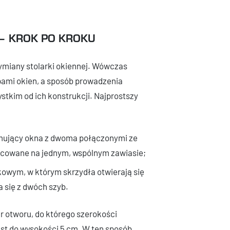
– KROK PO KROKU
wymiany stolarki okiennej. Wówczas
pami okien, a sposób prowadzenia
stkim od ich konstrukcji. Najprostszy
ejmujący okna z dwoma połączonymi ze
ocowane na jednym, wspólnym zawiasie;
kowym, w którym skrzydła otwierają się
a się z dwóch szyb.
 otworu, do którego szerokości
ast do wysokości 5 cm. W ten sposób