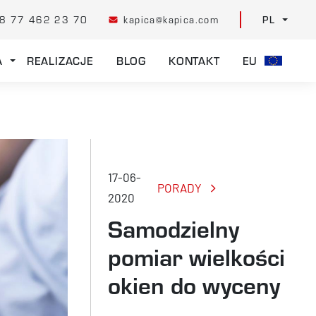
8 77 462 23 70
kapica@kapica.com
PL
A
REALIZACJE
BLOG
KONTAKT
EU
17-06-
PORADY
2020
Samodzielny
pomiar wielkości
okien do wyceny