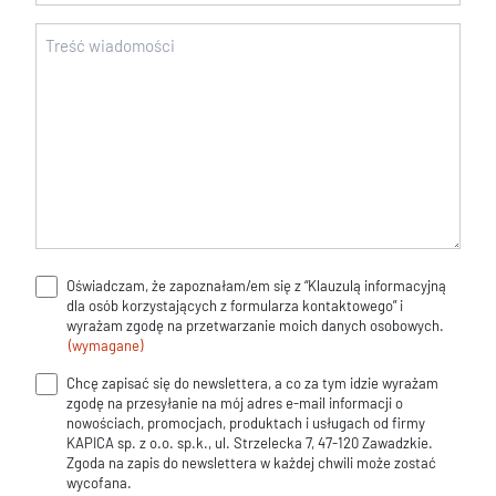
Wiadomość
(wymagane)
Oświadczam, że zapoznałam/em się z “Klauzulą informacyjną
Klauzula
dla osób korzystających z formularza kontaktowego” i
informacyjna
wyrażam zgodę na przetwarzanie moich danych osobowych.
(wymagane)
(wymagane)
Chcę zapisać się do newslettera, a co za tym idzie wyrażam
Zgoda
zgodę na przesyłanie na mój adres e-mail informacji o
na
nowościach, promocjach, produktach i usługach od firmy
KAPICA sp. z o.o. sp.k., ul. Strzelecka 7, 47-120 Zawadzkie.
newsletter
Zgoda na zapis do newslettera w każdej chwili może zostać
wycofana.