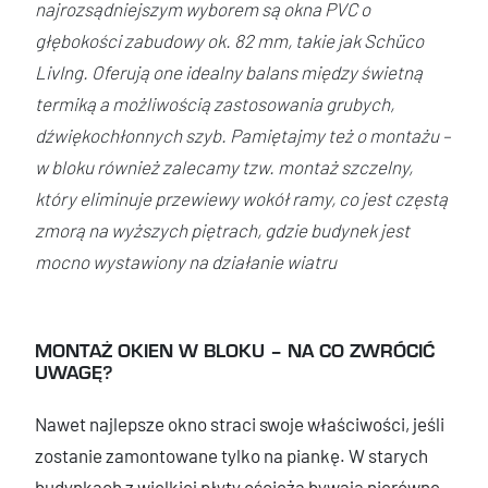
najrozsądniejszym wyborem są okna PVC o
głębokości zabudowy ok. 82 mm, takie jak Schüco
LivIng. Oferują one idealny balans między świetną
termiką a możliwością zastosowania grubych,
dźwiękochłonnych szyb. Pamiętajmy też o montażu –
w bloku również zalecamy tzw. montaż szczelny,
który eliminuje przewiewy wokół ramy, co jest częstą
zmorą na wyższych piętrach, gdzie budynek jest
mocno wystawiony na działanie wiatru
MONTAŻ OKIEN W BLOKU – NA CO ZWRÓCIĆ
UWAGĘ?
Nawet najlepsze okno straci swoje właściwości, jeśli
zostanie zamontowane tylko na piankę. W starych
budynkach z wielkiej płyty ościeża bywają nierówne,