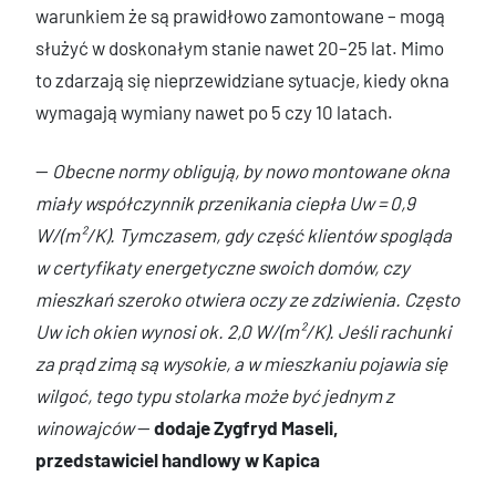
warunkiem że są prawidłowo zamontowane – mogą
służyć w doskonałym stanie nawet 20–25 lat. Mimo
to zdarzają się nieprzewidziane sytuacje, kiedy okna
wymagają wymiany nawet po 5 czy 10 latach.
—
Obecne normy obligują, by nowo montowane okna
miały współczynnik przenikania ciepła Uw = 0,9
W/(m²/K). Tymczasem, gdy część klientów spogląda
w certyfikaty energetyczne swoich domów, czy
mieszkań szeroko otwiera oczy ze zdziwienia. Często
Uw ich okien wynosi ok. 2,0 W/(m²/K). Jeśli rachunki
za prąd zimą są wysokie, a w mieszkaniu pojawia się
wilgoć, tego typu stolarka może być jednym z
winowajców
—
dodaje Zygfryd Maseli,
przedstawiciel handlowy w Kapica