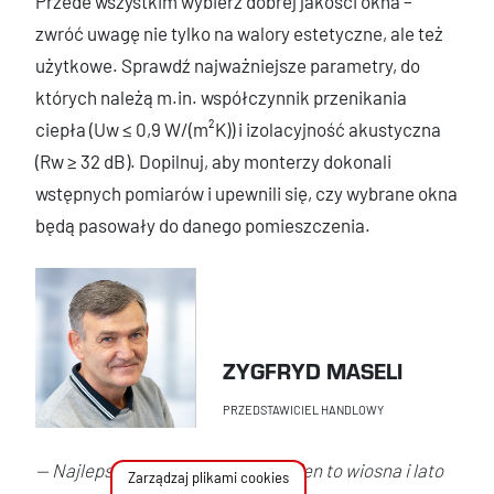
Przede wszystkim wybierz dobrej jakości okna –
zwróć uwagę nie tylko na walory estetyczne, ale też
użytkowe. Sprawdź najważniejsze parametry, do
których należą m.in. współczynnik przenikania
ciepła (Uw ≤ 0,9 W/(m²K)) i izolacyjność akustyczna
(Rw ≥ 32 dB). Dopilnuj, aby monterzy dokonali
wstępnych pomiarów i upewnili się, czy wybrane okna
będą pasowały do danego pomieszczenia.
ZYGFRYD MASELI
PRZEDSTAWICIEL HANDLOWY
— Najlepszy okres na wymianę okien to wiosna i lato
Zarządzaj plikami cookies