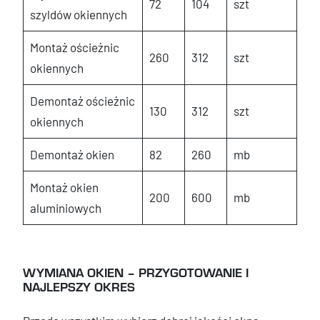
72
104
szt
szyldów okiennych
Montaż ościeżnic
260
312
szt
okiennych
Demontaż ościeżnic
130
312
szt
okiennych
Demontaż okien
82
260
mb
Montaż okien
200
600
mb
aluminiowych
WYMIANA OKIEN – PRZYGOTOWANIE I
NAJLEPSZY OKRES