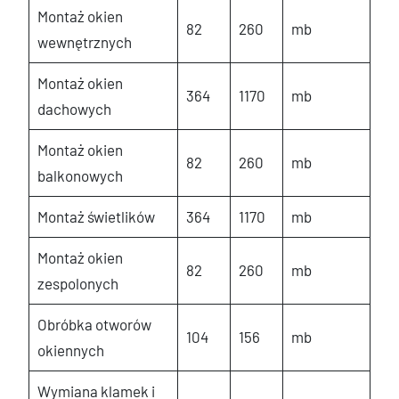
Montaż okien
82
260
mb
wewnętrznych
Montaż okien
364
1170
mb
dachowych
Montaż okien
82
260
mb
balkonowych
Montaż świetlików
364
1170
mb
Montaż okien
82
260
mb
zespolonych
Obróbka otworów
104
156
mb
okiennych
Wymiana klamek i