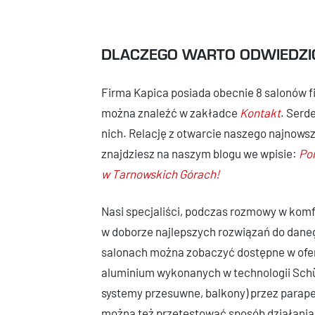
DLACZEGO WARTO ODWIEDZIĆ
Firma Kapica posiada obecnie 8 salonów f
można znaleźć w zakładce
Kontakt
. Serd
nich. Relację z otwarcie naszego najnow
znajdziesz na naszym blogu we wpisie:
Pon
w Tarnowskich Górach!
Nasi specjaliści, podczas rozmowy w ko
w doborze najlepszych rozwiązań do dane
salonach można zobaczyć dostępne w oferci
aluminium wykonanych w technologii Schüc
systemy przesuwne, balkony) przez parape
można też przetestować sposób działania 