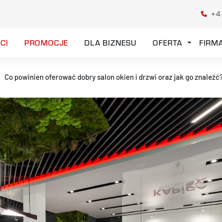
+4
CI
PROMOCJE
DLA BIZNESU
OFERTA
FIRM
Co powinien oferować dobry salon okien i drzwi oraz jak go znaleźć