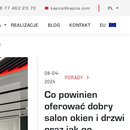
8 77 462 23 70
kapica@kapica.com
PL
A
REALIZACJE
BLOG
KONTAKT
EU
?
08-04-
PORADY
2024
Co powinien
oferować dobry
salon okien i drzwi
oraz jak go