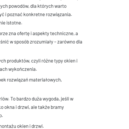
zych powodów, dla których warto
yć i poznać konkretne rozwiązania.
ie istotne.
ze zna ofertę i aspekty techniczne, a
aśnić w sposób zrozumiały – zarówno dla
h produktów, czyli różne typy okien i
sjach wykończenia.
bek rozwiązań materiałowych,
riów. To bardzo duża wygoda, jeśli w
o okna i drzwi, ale także bramy
p.
montażu okien i drzwi.