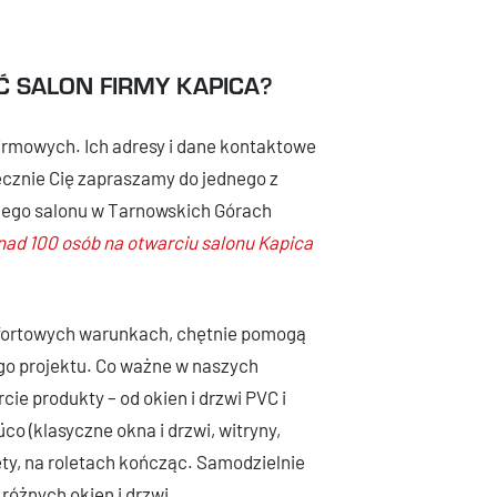
 SALON FIRMY KAPICA?
irmowych. Ich adresy i dane kontaktowe
ecznie Cię zapraszamy do jednego z
szego salonu w Tarnowskich Górach
ad 100 osób na otwarciu salonu Kapica
mfortowych warunkach, chętnie pomogą
go projektu. Co ważne w naszych
e produkty – od okien i drzwi PVC i
o (klasyczne okna i drzwi, witryny,
ty, na roletach kończąc. Samodzielnie
różnych okien i drzwi.