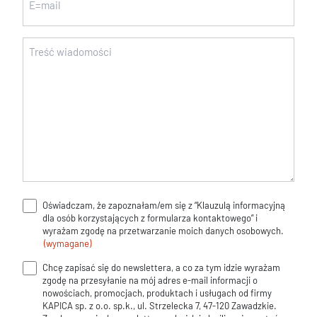
Wiadomość
(wymagane)
Oświadczam, że zapoznałam/em się z “Klauzulą informacyjną
Klauzula
dla osób korzystających z formularza kontaktowego” i
informacyjna
wyrażam zgodę na przetwarzanie moich danych osobowych.
(wymagane)
(wymagane)
Chcę zapisać się do newslettera, a co za tym idzie wyrażam
Zgoda
zgodę na przesyłanie na mój adres e-mail informacji o
na
nowościach, promocjach, produktach i usługach od firmy
KAPICA sp. z o.o. sp.k., ul. Strzelecka 7, 47-120 Zawadzkie.
newsletter