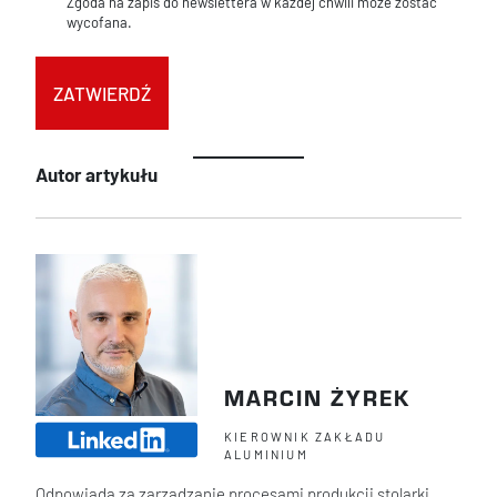
Zgoda na zapis do newslettera w każdej chwili może zostać
wycofana.
Autor artykułu
MARCIN ŻYREK
KIEROWNIK ZAKŁADU
ALUMINIUM
Odpowiada za zarządzanie procesami produkcji stolarki