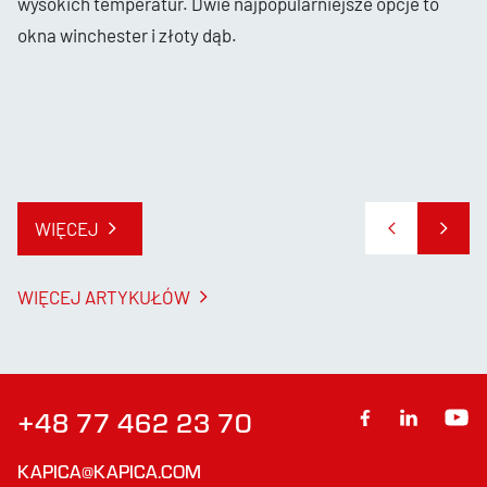
wysokich temperatur. Dwie najpopularniejsze opcje to
okna winchester i złoty dąb.
WIĘCEJ
WIĘCEJ ARTYKUŁÓW
+48 77 462 23 70
KAPICA@KAPICA.COM