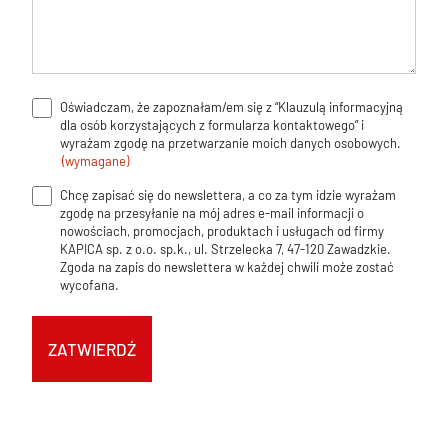
Oświadczam, że zapoznałam/em się z “Klauzulą informacyjną
Klauzula
dla osób korzystających z formularza kontaktowego” i
informacyjna
wyrażam zgodę na przetwarzanie moich danych osobowych.
(wymagane)
(wymagane)
Chcę zapisać się do newslettera, a co za tym idzie wyrażam
Zgoda
zgodę na przesyłanie na mój adres e-mail informacji o
na
nowościach, promocjach, produktach i usługach od firmy
KAPICA sp. z o.o. sp.k., ul. Strzelecka 7, 47-120 Zawadzkie.
newsletter
Zgoda na zapis do newslettera w każdej chwili może zostać
wycofana.