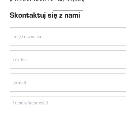
Skontaktuj się z nami
Imię
i
nazwisko
Telefon
(wymagane)
(wymagane)
Email
Wiadomość
(wymagane)