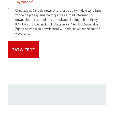
(wymagane)
(wymagane)
Chcę zapisać się do newslettera, a co za tym idzie wyrażam
Zgoda
zgodę na przesyłanie na mój adres e-mail informacji o
na
nowościach, promocjach, produktach i usługach od firmy
KAPICA sp. z o.o. sp.k., ul. Strzelecka 7, 47-120 Zawadzkie.
newsletter
Zgoda na zapis do newslettera w każdej chwili może zostać
wycofana.