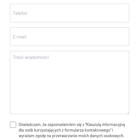
nazwisko
Telefon
(wymagane)
(wymagane)
Email
Wiadomość
(wymagane)
Oświadczam, że zapoznałam/em się z “Klauzulą informacyjną
Klauzula
dla osób korzystających z formularza kontaktowego” i
informacyjna
wyrażam zgodę na przetwarzanie moich danych osobowych.