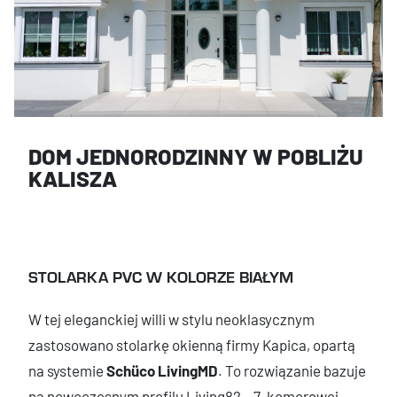
DOM JEDNORODZINNY W POBLIŻU
KALISZA
STOLARKA PVC W KOLORZE BIAŁYM
W tej eleganckiej willi w stylu neoklasycznym
zastosowano stolarkę okienną firmy Kapica, opartą
na systemie
Schüco LivingMD
. To rozwiązanie bazuje
na nowoczesnym profilu Living82 – 7-komorowej