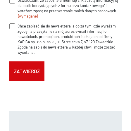
Oświadczam, że zapoznałam/em się z “Klauzulą informacyjną
Klauzula
dla osób korzystających z formularza kontaktowego” i
informacyjna
wyrażam zgodę na przetwarzanie moich danych osobowych.
(wymagane)
(wymagane)
Chcę zapisać się do newslettera, a co za tym idzie wyrażam
Zgoda
zgodę na przesyłanie na mój adres e-mail informacji o
na
nowościach, promocjach, produktach i usługach od firmy
KAPICA sp. z o.o. sp.k., ul. Strzelecka 7, 47-120 Zawadzkie.
newsletter
Zgoda na zapis do newslettera w każdej chwili może zostać
wycofana.