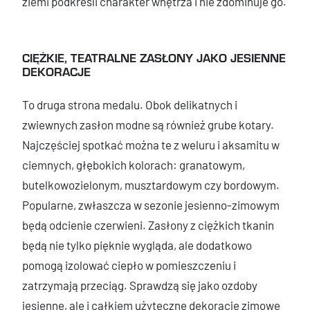
ziemi podkreśli charakter wnętrza i nie zdominuje go.
CIĘŻKIE, TEATRALNE ZASŁONY JAKO JESIENNE
DEKORACJE
To druga strona medalu. Obok delikatnych i
zwiewnych zasłon modne są również grube kotary.
Najczęściej spotkać można te z weluru i aksamitu w
ciemnych, głębokich kolorach: granatowym,
butelkowozielonym, musztardowym czy bordowym.
Popularne, zwłaszcza w sezonie jesienno-zimowym
będą odcienie czerwieni. Zasłony z ciężkich tkanin
będą nie tylko pięknie wygląda, ale dodatkowo
pomogą izolować ciepło w pomieszczeniu i
zatrzymają przeciąg. Sprawdzą się jako ozdoby
jesienne, ale i całkiem użyteczne dekoracje zimowe