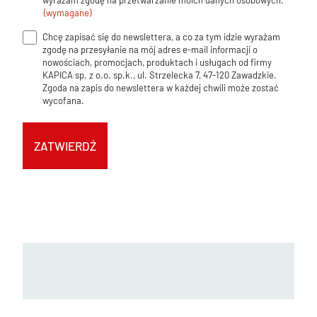
wyrażam zgodę na przetwarzanie moich danych osobowych.
(wymagane)
(wymagane)
Chcę zapisać się do newslettera, a co za tym idzie wyrażam
Zgoda
zgodę na przesyłanie na mój adres e-mail informacji o
na
nowościach, promocjach, produktach i usługach od firmy
KAPICA sp. z o.o. sp.k., ul. Strzelecka 7, 47-120 Zawadzkie.
newsletter
Zgoda na zapis do newslettera w każdej chwili może zostać
wycofana.