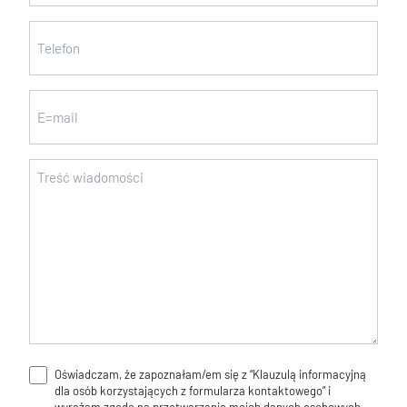
nazwisko
Telefon
(wymagane)
(wymagane)
Email
Wiadomość
(wymagane)
Oświadczam, że zapoznałam/em się z “Klauzulą informacyjną
Klauzula
dla osób korzystających z formularza kontaktowego” i
informacyjna